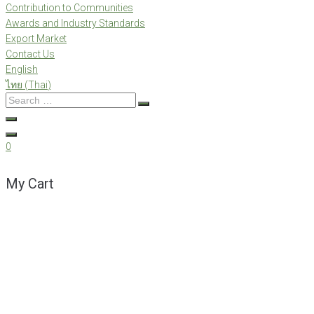
Contribution to Communities
Awards and Industry Standards
Export Market
Contact Us
English
ไทย
(
Thai
)
Search
…
0
My Cart