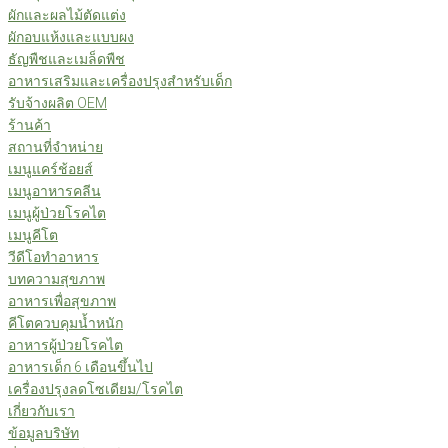
ผักและผลไม้ตัดแต่ง
ผักอบแห้งและแบบผง
ธัญพืชและเมล็ดพืช
อาหารเสริมและเครื่องปรุงสำหรับเด็ก
รับจ้างผลิต OEM
ร้านค้า
สถานที่จำหน่าย
เมนูแคร์ช้อยส์
เมนูอาหารคลีน
เมนูผู้ป่วยโรคไต
เมนูคีโต
วีดีโอทำอาหาร
บทความสุขภาพ
อาหารเพื่อสุขภาพ
คีโตควบคุมน้ำหนัก
อาหารผู้ป่วยโรคไต
อาหารเด็ก 6 เดือนขึ้นไป
เครื่องปรุงลดโซเดียม/โรคไต
เกี่ยวกับเรา
ข้อมูลบริษัท