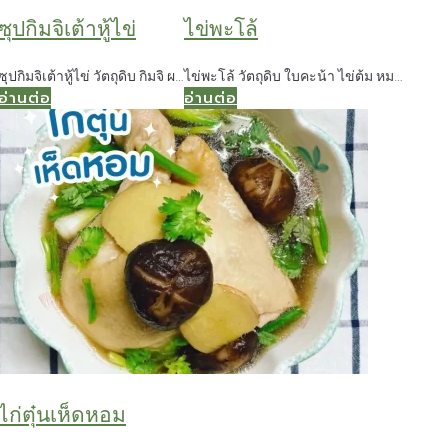
ซุปกิมจิเต้าหู้ไข่
ไข่พะโล้
ซุปกิมจิเต้าหู้ไข่ วัตถุดิบ กิมจิ ผ…
ไข่พะโล้ วัตถุดิบ ใบคะน้า ไข่ต้ม หม…
อ่านต่อ
อ่านต่อ
ไก่ตุ๋นเห็ดหอม