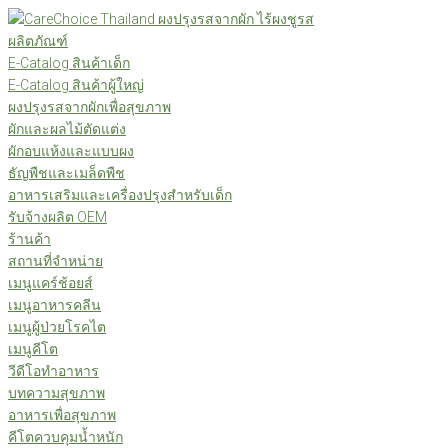
Skip
to
ผลิตภัณฑ์
content
E-Catalog สินค้าเด็ก
E-Catalog สินค้าผู้ใหญ่
ผงปรุงรสจากผักเพื่อสุขภาพ
ผักและผลไม้ตัดแต่ง
ผักอบแห้งและแบบผง
ธัญพืชและเมล็ดพืช
อาหารเสริมและเครื่องปรุงสำหรับเด็ก
รับจ้างผลิต OEM
ร้านค้า
สถานที่จำหน่าย
เมนูแคร์ช้อยส์
เมนูอาหารคลีน
เมนูผู้ป่วยโรคไต
เมนูคีโต
วีดีโอทำอาหาร
บทความสุขภาพ
อาหารเพื่อสุขภาพ
คีโตควบคุมน้ำหนัก