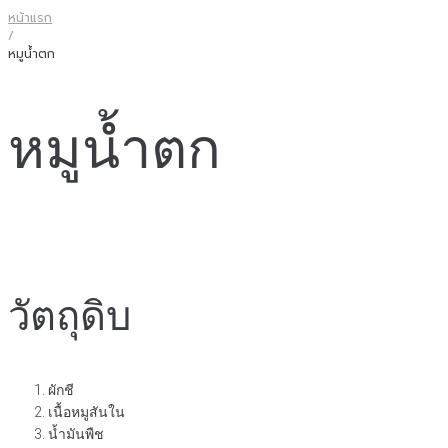
หน้าแรก
/
หมูน้ำตก
หมูน้ำตก
วัตถุดิบ
ผักชี
เนื้อหมูสันใน
น้ำมันพืช