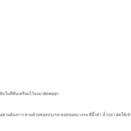
สันในที่หั่นเตรียมไว้ลงมาผัดพอสุก
ือตามต้องการ ตามด้วยซอสปรุงรส ซอสหอยนางรม ซีอิ๊วดำ น้ำปลา ผัดให้เข้