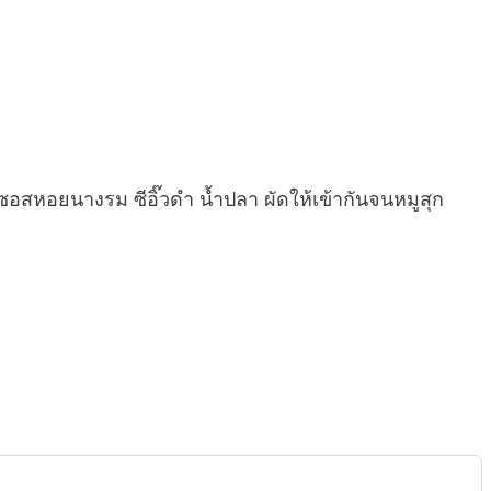
สหอยนางรม ซีอิ๊วดำ น้ำปลา ผัดให้เข้ากันจนหมูสุก