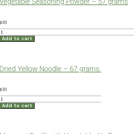
Vegetable Seasoning Powder – 57 grams
Powder
-
62
฿
30
grams
Dried
quantity
Add to cart
Noodle
from
Moroheiya
with
Vegetable
Dried Yellow Noodle – 67 grams.
Seasoning
Powder
-
฿
30
57
grams
Dried
quantity
Add to cart
Yellow
Noodle
-
67
grams.