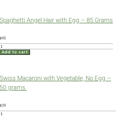
Vegetables,
No
Egg
Spaghetti Angel Hair with Egg – 85 Grams
-
50
grams.
฿
45
quantity
Spaghetti
Add to cart
Angel
Hair
with
Egg
-
Swiss Macaroni with Vegetable, No Egg –
85
Grams
50 grams.
quantity
฿
39
Swiss