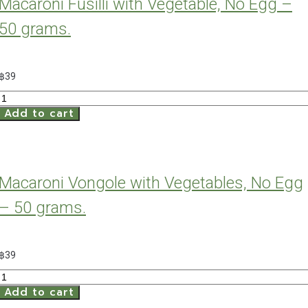
Macaroni Fusilli with Vegetable, No Egg –
quantity
50 grams.
฿
39
Macaroni
Add to cart
Fusilli
with
Vegetable,
No
Egg
Macaroni Vongole with Vegetables, No Egg
-
50
– 50 grams.
grams.
quantity
฿
39
Macaroni
Add to cart
Vongole
with