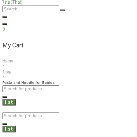
ไทย
(
Thai
)
Search
…
0
My Cart
Home
/
Shop
/
Pasta and Noodle for Babies
Search
...
list
Search
...
list