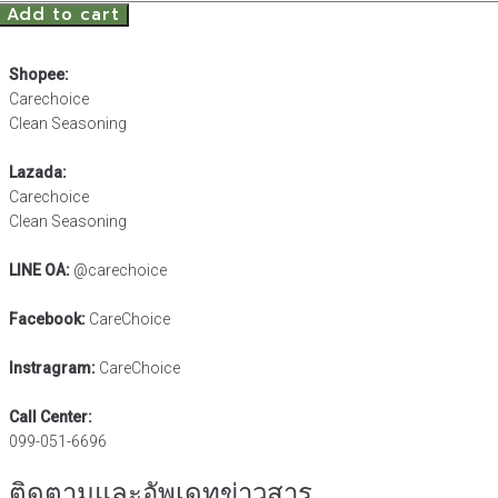
Add to cart
Macaroni
with
Vegetable,
Shopee:
No
Carechoice
Egg
Clean Seasoning
-
50
Lazada:
grams.
Carechoice
quantity
Clean Seasoning
LINE OA:
@carechoice
Facebook:
CareChoice
Instragram:
CareChoice
Call Center:
099-051-6696
ติดตามและอัพเดทข่าวสาร