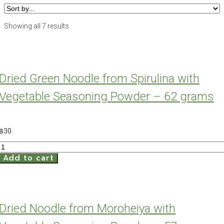
Showing all 7 results
Dried Green Noodle from Spirulina with
Vegetable Seasoning Powder – 62 grams
฿
30
Dried
Add to cart
Green
Noodle
from
Spirulina
with
Dried Noodle from Moroheiya with
Vegetable
Seasoning