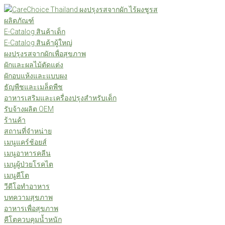
Skip
to
ผลิตภัณฑ์
content
E-Catalog สินค้าเด็ก
E-Catalog สินค้าผู้ใหญ่
ผงปรุงรสจากผักเพื่อสุขภาพ
ผักและผลไม้ตัดแต่ง
ผักอบแห้งและแบบผง
ธัญพืชและเมล็ดพืช
อาหารเสริมและเครื่องปรุงสำหรับเด็ก
รับจ้างผลิต OEM
ร้านค้า
สถานที่จำหน่าย
เมนูแคร์ช้อยส์
เมนูอาหารคลีน
เมนูผู้ป่วยโรคไต
เมนูคีโต
วีดีโอทำอาหาร
บทความสุขภาพ
อาหารเพื่อสุขภาพ
คีโตควบคุมน้ำหนัก