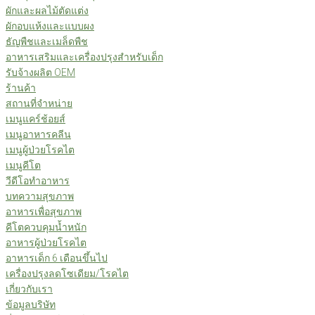
ผักและผลไม้ตัดแต่ง
ผักอบแห้งและแบบผง
ธัญพืชและเมล็ดพืช
อาหารเสริมและเครื่องปรุงสำหรับเด็ก
รับจ้างผลิต OEM
ร้านค้า
สถานที่จำหน่าย
เมนูแคร์ช้อยส์
เมนูอาหารคลีน
เมนูผู้ป่วยโรคไต
เมนูคีโต
วีดีโอทำอาหาร
บทความสุขภาพ
อาหารเพื่อสุขภาพ
คีโตควบคุมน้ำหนัก
อาหารผู้ป่วยโรคไต
อาหารเด็ก 6 เดือนขึ้นไป
เครื่องปรุงลดโซเดียม/โรคไต
เกี่ยวกับเรา
ข้อมูลบริษัท