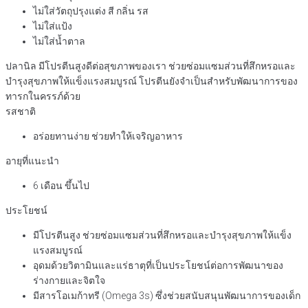
ไม่ใส่วัตถุปรุงแต่ง สี กลิ่น รส
ไม่ใส่แป้ง
ไม่ใส่น้ำตาล
ปลานิล มีโปรตีนสูง​ดีต่อสุขภาพของเรา​ ช่วยซ่อมแซมส่วนที่สึกหรอและ
บำรุงสุขภาพให้แข็งแรงสมบูรณ์​ โปรตีนยังจำเป็นสำหรับพัฒนาการของ
ทารกในครรภ์ด้วย
รสชาติ
อร่อยทานง่าย ช่วยทำให้เจริญอาหาร
อายุที่แนะนำ
6 เดือน ขึ้นไป
ประโยชน์
มีโปรตีนสูง​ ช่วยซ่อมแซมส่วนที่สึกหรอและบำรุงสุขภาพให้แข็ง
แรงสมบูรณ์​
อุดมด้วยวิตามินและแร่ธาตุที่เป็นประโยชน์ต่อการพัฒนาของ
ร่างกายและจิตใจ
มีสาร​โอเมก้าทรี (Omega 3s) ซึ่งช่วยสนับสนุนพัฒนาการของเด็ก