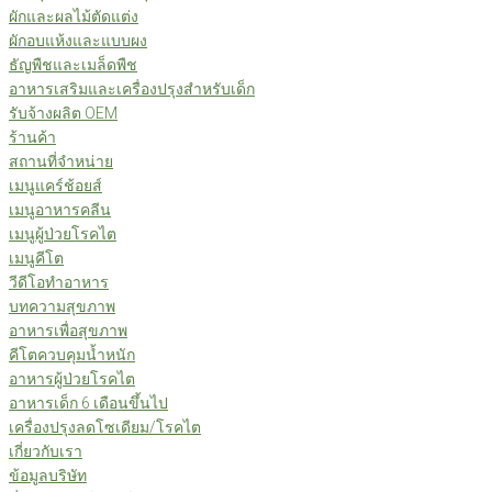
ผักและผลไม้ตัดแต่ง
ผักอบแห้งและแบบผง
ธัญพืชและเมล็ดพืช
อาหารเสริมและเครื่องปรุงสำหรับเด็ก
รับจ้างผลิต OEM
ร้านค้า
สถานที่จำหน่าย
เมนูแคร์ช้อยส์
เมนูอาหารคลีน
เมนูผู้ป่วยโรคไต
เมนูคีโต
วีดีโอทำอาหาร
บทความสุขภาพ
อาหารเพื่อสุขภาพ
คีโตควบคุมน้ำหนัก
อาหารผู้ป่วยโรคไต
อาหารเด็ก 6 เดือนขึ้นไป
เครื่องปรุงลดโซเดียม/โรคไต
เกี่ยวกับเรา
ข้อมูลบริษัท