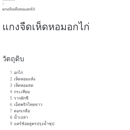
/
แกงจืดเห็ดหอมอกไก่
แกงจืดเห็ดหอมอกไก่
วัตถุดิบ
อกไก่
เห็ดหอมแห้ง
เห็ดหอมสด
กระเทียม
รากผักชี
เม็ดพริกไทยขาว
ดอกเกลือ
น้ำเปล่า
แคร์ช้อยสูตรปรุงน้ำซุป