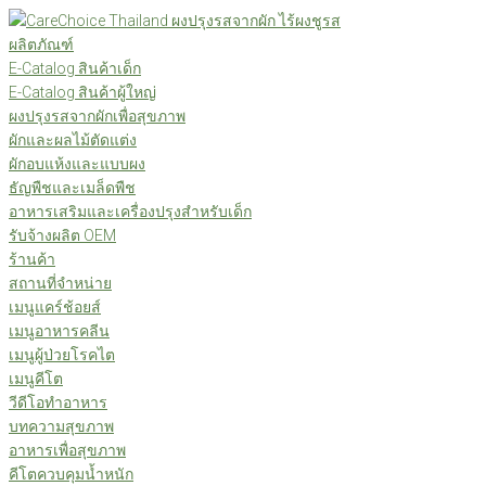
Skip
to
ผลิตภัณฑ์
content
E-Catalog สินค้าเด็ก
E-Catalog สินค้าผู้ใหญ่
ผงปรุงรสจากผักเพื่อสุขภาพ
ผักและผลไม้ตัดแต่ง
ผักอบแห้งและแบบผง
ธัญพืชและเมล็ดพืช
อาหารเสริมและเครื่องปรุงสำหรับเด็ก
รับจ้างผลิต OEM
ร้านค้า
สถานที่จำหน่าย
เมนูแคร์ช้อยส์
เมนูอาหารคลีน
เมนูผู้ป่วยโรคไต
เมนูคีโต
วีดีโอทำอาหาร
บทความสุขภาพ
อาหารเพื่อสุขภาพ
คีโตควบคุมน้ำหนัก