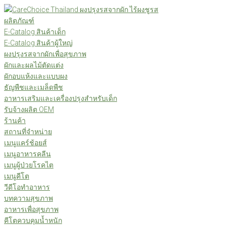
Skip
to
ผลิตภัณฑ์
content
E-Catalog สินค้าเด็ก
E-Catalog สินค้าผู้ใหญ่
ผงปรุงรสจากผักเพื่อสุขภาพ
ผักและผลไม้ตัดแต่ง
ผักอบแห้งและแบบผง
ธัญพืชและเมล็ดพืช
อาหารเสริมและเครื่องปรุงสำหรับเด็ก
รับจ้างผลิต OEM
ร้านค้า
สถานที่จำหน่าย
เมนูแคร์ช้อยส์
เมนูอาหารคลีน
เมนูผู้ป่วยโรคไต
เมนูคีโต
วีดีโอทำอาหาร
บทความสุขภาพ
อาหารเพื่อสุขภาพ
คีโตควบคุมน้ำหนัก