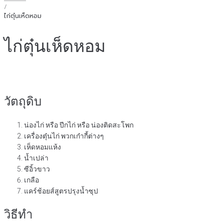
/
ไก่ตุ๋นเห็ดหอม
ไก่ตุ๋นเห็ดหอม
วัตถุดิบ
น่องไก่ หรือ ปีกไก่ หรือ น่องติดสะโพก
เครื่องตุ๋นไก่ พวกเก๋ากี้ต่างๆ
เห็ดหอมแห้ง
น้ำเปล่า
ซีอิ้วขาว
เกลือ
แคร์ช้อยส์สูตรปรุงน้ำซุป
วิธีทำ