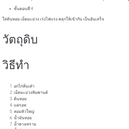
ขั้นตอนที่ 4
ใส่ต้นหอม เม็ดมะม่วง เร่งไฟแรง คลุกให้เข้ากัน เป็นอันเสร็จ
วัตถุดิบ
วิธีทำ
อกไก่หั่นเต๋า
เม็ดมะม่วงหิมพานต์
ต้นหอม
แครอท
หอมหัวใหญ่
น้ำมันหอย
น้ำตาลทราย