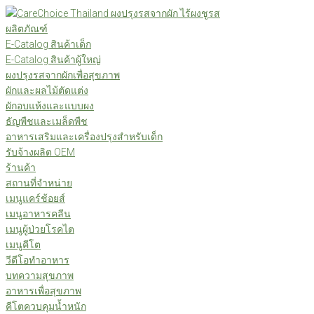
Skip
to
ผลิตภัณฑ์
content
E-Catalog สินค้าเด็ก
E-Catalog สินค้าผู้ใหญ่
ผงปรุงรสจากผักเพื่อสุขภาพ
ผักและผลไม้ตัดแต่ง
ผักอบแห้งและแบบผง
ธัญพืชและเมล็ดพืช
อาหารเสริมและเครื่องปรุงสำหรับเด็ก
รับจ้างผลิต OEM
ร้านค้า
สถานที่จำหน่าย
เมนูแคร์ช้อยส์
เมนูอาหารคลีน
เมนูผู้ป่วยโรคไต
เมนูคีโต
วีดีโอทำอาหาร
บทความสุขภาพ
อาหารเพื่อสุขภาพ
คีโตควบคุมน้ำหนัก