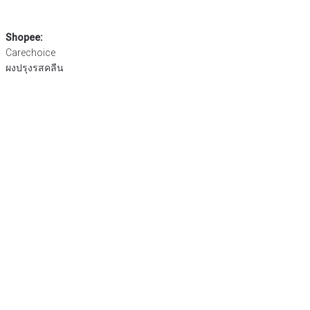
Shopee:
Carechoice
ผงปรุงรสคลีน