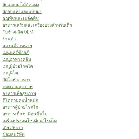
ผักและผลไม้ตัดแต่ง
ผักอบแห้งและแบบผง
ธัญพืชและเมล็ดพืช
อาหารเสริมและเครื่องปรุงสำหรับเด็ก
รับจ้างผลิต OEM
ร้านค้า
สถานที่จำหน่าย
เมนูแคร์ช้อยส์
เมนูอาหารคลีน
เมนูผู้ป่วยโรคไต
เมนูคีโต
วีดีโอทำอาหาร
บทความสุขภาพ
อาหารเพื่อสุขภาพ
คีโตควบคุมน้ำหนัก
อาหารผู้ป่วยโรคไต
อาหารเด็ก 6 เดือนขึ้นไป
เครื่องปรุงลดโซเดียม/โรคไต
เกี่ยวกับเรา
ข้อมูลบริษัท