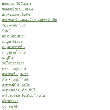
ผักและผลไม้ตัดแต่ง
ผักอบแห้งและแบบผง
ธัญพืชและเมล็ดพืช
อาหารเสริมและเครื่องปรุงสำหรับเด็ก
รับจ้างผลิต OEM
ร้านค้า
สถานที่จำหน่าย
เมนูแคร์ช้อยส์
เมนูอาหารคลีน
เมนูผู้ป่วยโรคไต
เมนูคีโต
วีดีโอทำอาหาร
บทความสุขภาพ
อาหารเพื่อสุขภาพ
คีโตควบคุมน้ำหนัก
อาหารผู้ป่วยโรคไต
อาหารเด็ก 6 เดือนขึ้นไป
เครื่องปรุงลดโซเดียม/โรคไต
เกี่ยวกับเรา
ข้อมูลบริษัท