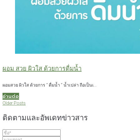
ผอม สวย ผิวใส ด้วยการดื่มน้ำ
ผอมสวย ผิวใส ด้วยการ “ ดื่มน้ำ ” น้ำเปล่า ถือเป็นเ...
อ่านต่อ
แนะแนว
Older
Older Posts
Posts
เรื่อง
ติดตามและอัพเดทข่าวสาร