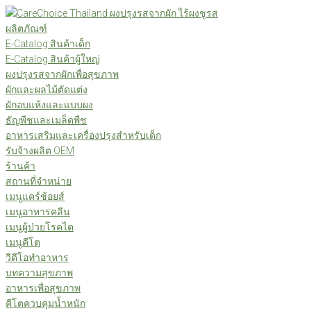
Skip
to
ผลิตภัณฑ์
content
E-Catalog สินค้าเด็ก
E-Catalog สินค้าผู้ใหญ่
ผงปรุงรสจากผักเพื่อสุขภาพ
ผักและผลไม้ตัดแต่ง
ผักอบแห้งและแบบผง
ธัญพืชและเมล็ดพืช
อาหารเสริมและเครื่องปรุงสำหรับเด็ก
รับจ้างผลิต OEM
ร้านค้า
สถานที่จำหน่าย
เมนูแคร์ช้อยส์
เมนูอาหารคลีน
เมนูผู้ป่วยโรคไต
เมนูคีโต
วีดีโอทำอาหาร
บทความสุขภาพ
อาหารเพื่อสุขภาพ
คีโตควบคุมน้ำหนัก