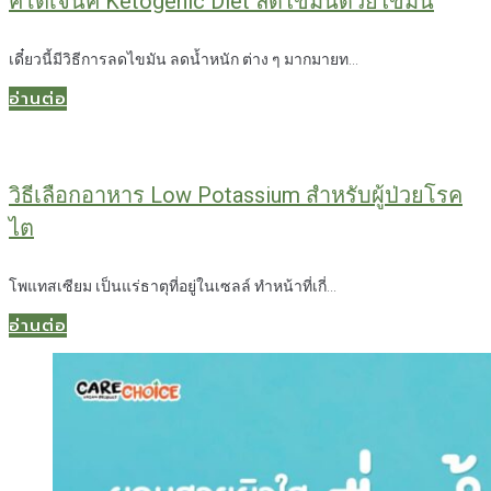
คีโตเจนิค Ketogenic Diet ลดไขมันด้วยไขมัน
เดี๋ยวนี้มีวิธีการลดไขมัน ลดน้ำหนัก ต่าง ๆ มากมายท...
อ่านต่อ
วิธีเลือกอาหาร Low Potassium สำหรับผู้ป่วยโรค
ไต
โพแทสเซียม เป็นแร่ธาตุที่อยู่ในเซลล์ ทำหน้าที่เกี่...
อ่านต่อ