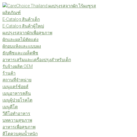
Skip
to
ผลิตภัณฑ์
content
E-Catalog สินค้าเด็ก
E-Catalog สินค้าผู้ใหญ่
ผงปรุงรสจากผักเพื่อสุขภาพ
ผักและผลไม้ตัดแต่ง
ผักอบแห้งและแบบผง
ธัญพืชและเมล็ดพืช
อาหารเสริมและเครื่องปรุงสำหรับเด็ก
รับจ้างผลิต OEM
ร้านค้า
สถานที่จำหน่าย
เมนูแคร์ช้อยส์
เมนูอาหารคลีน
เมนูผู้ป่วยโรคไต
เมนูคีโต
วีดีโอทำอาหาร
บทความสุขภาพ
อาหารเพื่อสุขภาพ
คีโตควบคุมน้ำหนัก