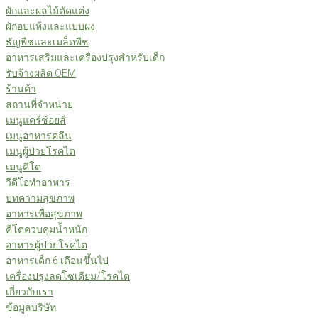
ผักและผลไม้ตัดแต่ง
ผักอบแห้งและแบบผง
ธัญพืชและเมล็ดพืช
อาหารเสริมและเครื่องปรุงสำหรับเด็ก
รับจ้างผลิต OEM
ร้านค้า
สถานที่จำหน่าย
เมนูแคร์ช้อยส์
เมนูอาหารคลีน
เมนูผู้ป่วยโรคไต
เมนูคีโต
วีดีโอทำอาหาร
บทความสุขภาพ
อาหารเพื่อสุขภาพ
คีโตควบคุมน้ำหนัก
อาหารผู้ป่วยโรคไต
อาหารเด็ก 6 เดือนขึ้นไป
เครื่องปรุงลดโซเดียม/โรคไต
เกี่ยวกับเรา
ข้อมูลบริษัท