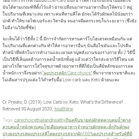
ได้ยากกว่าการทานแบบ Low-carb แนะนำให้ทำในระยะสั้น เมื่อลดไข
มันได้ตามเกณฑ์ที่ตั้งไว้แล้ว อาจเปลี่ยนมาทานอาหารอื่นๆให้ครบ 5 หมู่
ในปริมาณที่เหมาะสม เพราะคนที่ทานคีโต มักจะได้รับผักผลไม้น้อยกว่า
ปกติ ทำให้ขาดไฟเบอร์และวิตามิน จนอาจมีผลกระทบในระยะยาว (ซึ่งยัง
ไม่มีงานวิจัยชี้ชัด)
จะเห็นได้ว่าวิธีทั้ง 2 นี้ มีการจำกัดการทานคาร์โบไฮเดรตเหมือนกัน แต่
ในปริมาณที่แตกต่างกัน ทำให้สารอาหารอื่นๆ นั่นคือไขมันและโปรตีน
ทำหน้าที่หลักในการทำงานและเผาผลาญพลังงานของร่างกาย ทั้ง 2 วิธีนี้
เป็นวิธีที่เห็นผลด้านการลดน้ำหนักทั้งคู่ แล้วแต่ว่าใครสะดวกวิธีไหน แต่
อย่างไรก็ตามการใส่ใจสุขภาพด้วยอาหารที่ดีก็ยังเป็นคีย์หลักของการลด
น้ำหนัก เราจึงขอฝาก
“ผงปรุงรสผัก Care choice”
ที่มาจากธรรมชาติและ
ไม่เติมสารปรุงแต่ง ไว้สำหรับมื้อ Low-carb และ Keto ด้วยนะคะ
Cr. Preiato, D. (2019). Low Carb vs. Keto: What’s the Difference?.
Retrieved 30 August 2020,
healthline
Tags:
carechoicethailand
healthy
กินคลีน
ขายส่งผักสด
ควบคุมน้ำตาล
ควบคุมน้ำหนัก
ควบคุมโซเดียม
คุมอาหาร
จำหน่ายผักสด
ด.เด็กกินผัก
ผง
ปรุง
ผงปรุงรส
ผงปรุงรสคีโต
ผงปรุงรสจากผัก100%
ผงปรุงรสสำหรับผู้ที่มี