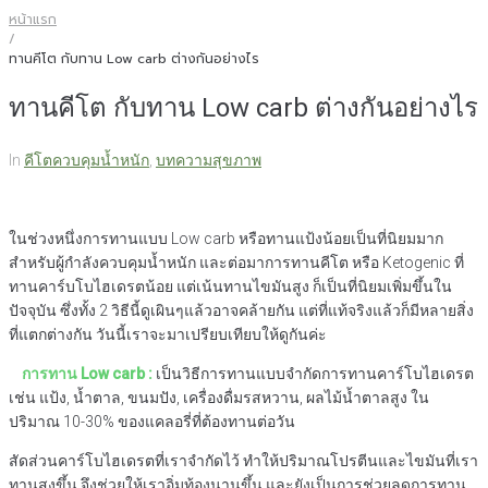
หน้าแรก
/
ทานคีโต กับทาน Low carb ต่างกันอย่างไร
ทานคีโต กับทาน Low carb ต่างกันอย่างไร
In
คีโตควบคุมน้ำหนัก
,
บทความสุขภาพ
ในช่วงหนึ่งการทานแบบ Low carb หรือทานแป้งน้อยเป็นที่นิยมมาก
สำหรับผู้กำลังควบคุมน้ำหนัก และต่อมาการทานคีโต หรือ Ketogenic ที่
ทานคาร์บโบไฮเดรตน้อย แต่เน้นทานไขมันสูง ก็เป็นที่นิยมเพิ่มขึ้นใน
ปัจจุบัน ซึ่งทั้ง 2 วิธีนี้ดูเผินๆแล้วอาจคล้ายกัน แต่ที่แท้จริงแล้วก็มีหลายสิ่ง
ที่แตกต่างกัน วันนี้เราจะมาเปรียบเทียบให้ดูกันค่ะ
การทาน
Low carb :
เป็นวิธีการทานแบบจำกัดการทานคาร์โบไฮเดรต
เช่น แป้ง, น้ำตาล, ขนมปัง, เครื่องดื่มรสหวาน, ผลไม้น้ำตาลสูง ใน
ปริมาณ 10-30% ของแคลอรี่ที่ต้องทานต่อวัน
สัดส่วนคาร์โบไฮเดรตที่เราจำกัดไว้ ทำให้ปริมาณโปรตีนและไขมันที่เรา
ทานสูงขึ้น จึงช่วยให้เราอิ่มท้องนานขึ้น และยังเป็นการช่วยลดการทาน