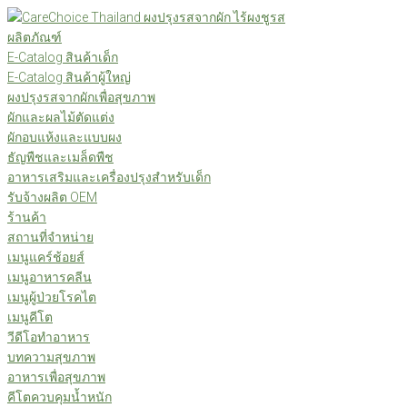
Skip
to
ผลิตภัณฑ์
content
E-Catalog สินค้าเด็ก
E-Catalog สินค้าผู้ใหญ่
ผงปรุงรสจากผักเพื่อสุขภาพ
ผักและผลไม้ตัดแต่ง
ผักอบแห้งและแบบผง
ธัญพืชและเมล็ดพืช
อาหารเสริมและเครื่องปรุงสำหรับเด็ก
รับจ้างผลิต OEM
ร้านค้า
สถานที่จำหน่าย
เมนูแคร์ช้อยส์
เมนูอาหารคลีน
เมนูผู้ป่วยโรคไต
เมนูคีโต
วีดีโอทำอาหาร
บทความสุขภาพ
อาหารเพื่อสุขภาพ
คีโตควบคุมน้ำหนัก