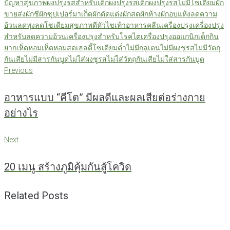
ปัญหาสุขภาพ
ผงปรุงรสสำหรับเด็ก
ผงปรุงรสเด็ก
ผงปรุงรสไม่มีโซเดียม
ผัก
ขายส่ง
ผักชี
ผักซุปเปอร์มาเก็ต
ผักตัดแต่ง
ผักสด
ผักห้าง
ผักอบแห้ง
ลดความ
อ้วน
ลดพุง
ลดโซเดียม
สุขภาพดี
หัวไชเท้า
อาหารคลีน
เครื่องปรุง
เครื่องปรุง
สำหรับลดความอ้วน
เครื่องปรุงสำหรับโรคไต
เครื่องปรุงออแกนิก
เด็กกิน
ยาก
เห็ดหอม
เห็ดหอมสด
เฮลตี้
โซเดียมต่ำ
ไม่มีกลูเตน
ไม่มีผงชูรส
ไม่มีวัตถุ
กันเสีย
ไม่มีสารกันบูด
ไม่ใส่ผงชูรส
ไม่ใส่วัตถุกันเสีย
ไม่ใส่สารกันบูด
แนะแนว
Previous
Previous
เรื่อง
อาหารแบบ “คีโต” มีผลดีและผลเสียต่อร่างกาย
อย่างไร
Next
Next
20 เมนู สร้างภูมิคุ้มกันสู้โควิด
Related Posts