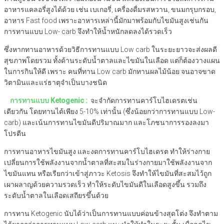
อาหารแคลอรี่สูงได้ด้วย เช่น เบเกอรี่, เครื่องดื่มรสหวาน, ขนมกรุบกรอบ,
อาหาร Fast food เพราะอาหารเหล่านี้มักมาพร้อมกับไขมันสูงเช่นกัน
การทานแบบ Low- carb จึงทำให้น้ำหนักลดลงได้รวดเร็ว
ซึ่งหากทานอาหารด้วยวิธีการทานแบบ Low carb ในระยะยาวจะส่งผลดี
สุขภาพโดยรวม ทั้งด้านระดับน้ำตาลและไขมันในเลือด แต่ก็ต้องวางแผน
ในการกินให้ดี เพราะ คนที่ทาน Low carb มักทานผลไม้น้อย จนอาจขาด
วิตามินและแร่ธาตุจำเป็นบางชนิด
การทานแบบ
Ketogenic :
จะจำกัดการทานคาร์โบไฮเดรตเช่น
เดียวกัน โดยทานได้เพียง 5-10% เท่านั้น (ซึ่งน้อยกว่าการทานแบบ Low-
carb) และเน้นการทานไขมันดีปริมาณมาก และโภชนาการรองลงมา
โปรตีน
การทานอาหารไขมันสูง และงดการทานคาร์โบไฮเดรต ทำให้ร่างกาย
เปลี่ยนการใช้พลังงานจากน้ำตาลที่สะสมในร่างกายมาใช้พลังงานจาก
ไขมันแทน หรือเรียกว่าเข้าสู่ภาวะ Ketosis จึงทำให้ไขมันที่สะสมไว้ถูก
เผาผลาญด้วยความรวดเร็ว ทำให้ระดับไขมันดีในเลือดสูงขึ้น รวมถึง
ระดับน้ำตาลในเลือดเสถียรขึ้นด้วย
การทาน Ketogenic นับได้ว่าเป็นการทานแบบค่อนข้างสุดโต่ง จึงทำตาม