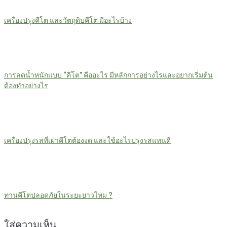
เครื่องปรุงคีโต และวัตถุดิบคีโต มีอะไรบ้าง
การลดน้ำหนักแบบ “คีโต” คืออะไร มีหลักการอย่างไรและอยากเริ่มต้น
ต้องทำอย่างไร
เครื่องปรุงรสที่เผ่าคีโตต้องงด และใช้อะไรปรุงรสแทนดี
ทานคีโตปลอดภัยในระยะยาวไหม ?
ใส่ความเห็น