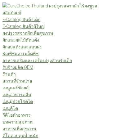
Skip
to
ผลิตภัณฑ์
content
E-Catalog สินค้าเด็ก
E-Catalog สินค้าผู้ใหญ่
ผงปรุงรสจากผักเพื่อสุขภาพ
ผักและผลไม้ตัดแต่ง
ผักอบแห้งและแบบผง
ธัญพืชและเมล็ดพืช
อาหารเสริมและเครื่องปรุงสำหรับเด็ก
รับจ้างผลิต OEM
ร้านค้า
สถานที่จำหน่าย
เมนูแคร์ช้อยส์
เมนูอาหารคลีน
เมนูผู้ป่วยโรคไต
เมนูคีโต
วีดีโอทำอาหาร
บทความสุขภาพ
อาหารเพื่อสุขภาพ
คีโตควบคุมน้ำหนัก