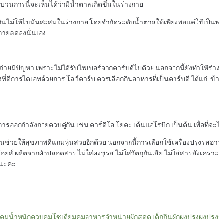
บวนการนี้จะเห็นได้ว่ามีน้ำตาลเกิดขึ้นในร่างกาย
ันไม่ให้ไขมันสะสมในร่างกาย โดยจำกัดระดับน้ำตาลให้เพียงพอแค่ใช้เป็นพล
กายลดลงนั่นเอง
่ายมีปัญหา เพราะไม่ได้รับไฟเบอร์จากคาร์บดีไปด้วย นอกจากนี้ยังทำให้ร
ไดเอทด้วยการ โลว์คาร์บ ควรเลือกกินอาหารที่เป็นคาร์บดี ได้แก่ ข้าวกล้อง แ
อกกำลังกายควบคู่กัน เช่น คาร์ดิโอ โยคะ เต้นแอโรบิก เป็นต้น เพื่อที่จะได
่วนช่วยให้สุขภาพดีแถมหุ่นสวยอีกด้วย นอกจากนี้การเลือกใช้เครื่องปรุงร
ส์ ผลิตจากผักปลอดสาร ไม่ใส่ผงชูรส ไม่ใส่วัตถุกันเสีย ไม่ใส่สารสังเคราะ
วนะคะ
คุมน้ำหนัก
ควบคุมโซเดียม
คุมอาหาร
จำหน่ายผักสด
ด.เด็กกินผัก
ผงปรุง
ผงปรุ