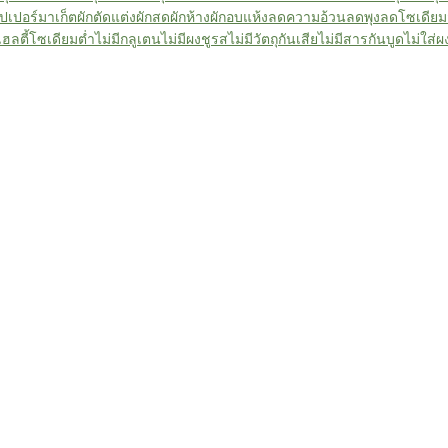
ุปเปอร์มาเก็ต
ผักตัดแต่ง
ผักสด
ผักห้าง
ผักอบแห้ง
ลดความอ้วน
ลดพุง
ลดโซเดียม
เฮลตี้
โซเดียมต่ำ
ไม่มีกลูเตน
ไม่มีผงชูรส
ไม่มีวัตถุกันเสีย
ไม่มีสารกันบูด
ไม่ใส่ผ