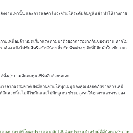
ังงานเท่านั้น และการลดคาร์บจะช่วยให้ระดับอินซูลินต่ำ ทำให้ร่างกาย
่างกายเหนื่อยล้า หมดเรี่ยวแรง ตามมาด้วยอาการอยากกินของหวาน หากไม่
ป้งไม่ขัดสีหรือขัดสีน้อย ถั่ว ธัญพืชต่าง ๆ ผักที่มีฝัก ผักใบเขียว ผล
้ทั้งสุขภาพดีแถมหุ่นเฟิร์มอีกด้วยนะคะ
สอาหารจากธรรมชาติ ยังมีส่วนช่วยให้ทุกเมนูของคุณปลอดภัยจากสารเคมี
ห์สีและกลิ่น ไม่มีไขมันและไม่มีกลูเตน ช่วยปรุงรสให้ทุกจานอาหารของ
งรส
ผงปรุงรสคีโต
ผงปรุงรสจากผัก100%
ผงปรุงรสสำหรับผู้ที่มีปัญหาสุขภาพ