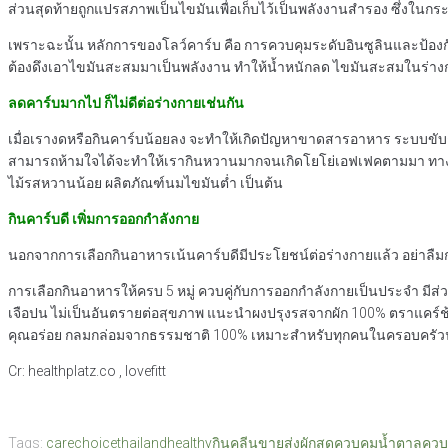
ส่วนสุดท้ายถูกแปรสภาพเป็นไขมันเพื่อเก็บไว้เป็นพลังงานสำรอง ซึ่งในกระ
เพราะฉะนั้น หลักการของโลว์คาร์บ คือ การควบคุมระดับอินซูลินและป้องก
ต้องดึงเอาไขมันสะสมมาเป็นพลังงาน ทำให้น้ำหนักลด ไขมันสะสมในร่าง
ลดคาร์บมากไป ก็ไม่ดีต่อร่างกายเช่นกัน
เมื่อเรางดหรือกินคาร์บน้อยลง จะทำให้เกิดปัญหาขาดสารอาหาร ระบบขับถ
สามารถห้ามใจได้จะทำให้เรากินหวานมากจนเกิดโยโย่เอฟเฟคตามมา ทางที่ดีการ
ไม้รสหวานน้อย ผลิตภัณฑ์นมไขมันต่ำ เป็นต้น
กินคาร์บดี เพิ่มการออกกำลังกาย
นอกจากการเลือกกินอาหารเน้นคาร์บดีมีประโยชน์ต่อร่างกายแล้ว อย่าลืมการอ
การเลือกกินอาหารให้ครบ 5 หมู่ ควบคู่กับการออกกำลังกายเป็นประจำ มีส
เจือปน ไม่เป็นอันตรายต่อสุขภาพ แนะนำผงปรุงรสจากผัก 100% ตราแคร์ช้อย
คุณอร่อย กลมกล่อมจากธรรมชาติ 100% เหมาะสำหรับทุกคนในครอบครั
Cr: healthplatz.co , lovefitt
Tags:
carechoicethailand
healthy
กินคลีน
ขายส่งผักสด
ควบคุมน้ำตาล
ควบ