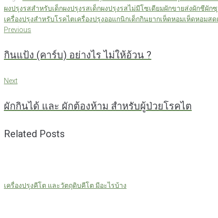
ผงปรุงรสสำหรับเด็ก
ผงปรุงรสเด็ก
ผงปรุงรสไม่มีโซเดียม
ผักขายส่ง
ผักชี
ผักซ
เครื่องปรุงสำหรับโรคไต
เครื่องปรุงออแกนิก
เด็กกินยาก
เห็ดหอม
เห็ดหอมสด
Previous
แนะแนว
Previous
กินแป้ง (คาร์บ) อย่างไร ไม่ให้อ้วน ?
เรื่อง
Next
Next
ผักกินได้ และ ผักต้องห้าม สำหรับผู้ป่วยโรคไต
Related Posts
เครื่องปรุงคีโต และวัตถุดิบคีโต มีอะไรบ้าง