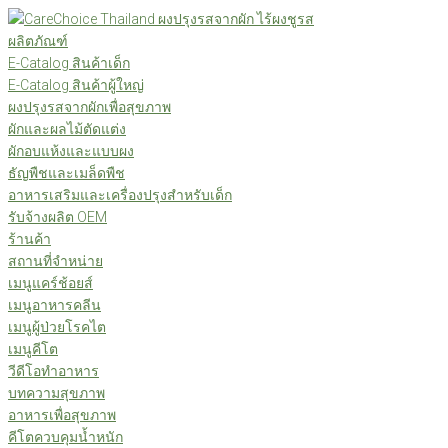
Skip
to
ผลิตภัณฑ์
content
E-Catalog สินค้าเด็ก
E-Catalog สินค้าผู้ใหญ่
ผงปรุงรสจากผักเพื่อสุขภาพ
ผักและผลไม้ตัดแต่ง
ผักอบแห้งและแบบผง
ธัญพืชและเมล็ดพืช
อาหารเสริมและเครื่องปรุงสำหรับเด็ก
รับจ้างผลิต OEM
ร้านค้า
สถานที่จำหน่าย
เมนูแคร์ช้อยส์
เมนูอาหารคลีน
เมนูผู้ป่วยโรคไต
เมนูคีโต
วีดีโอทำอาหาร
บทความสุขภาพ
อาหารเพื่อสุขภาพ
คีโตควบคุมน้ำหนัก