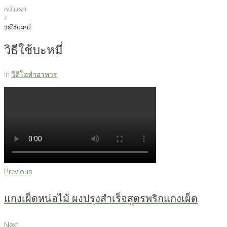
หน้าแรก
/
วิธีใช้บะหมี่
วิธีใช้บะหมี่
In
วีดีโอทำอาหาร
แนะแนว
Previous
Previous
เรื่อง
แกงเผ็ดหน่อไม้ ผงปรุงสำเร็จสูตรพริกแกงเผ็ด
Next
Next