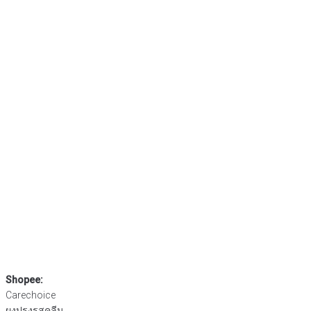
Shopee:
Carechoice
ผงปรุงรสคลีน