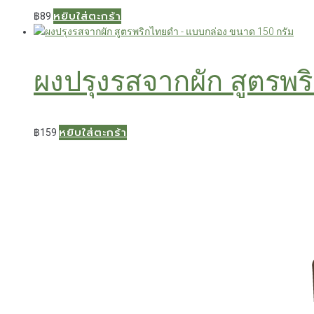
หยิบใส่ตะกร้า
฿
89
ผงปรุงรสจากผัก สูตรพ
หยิบใส่ตะกร้า
฿
159