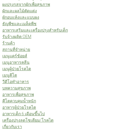
ผงปรุงรสจากผักเพื่อสุขภาพ
ผักและผลไม้ตัดแต่ง
ผักอบแห้งและแบบผง
ธัญพืชและเมล็ดพืช
อาหารเสริมและเครื่องปรุงสำหรับเด็ก
รับจ้างผลิต OEM
ร้านค้า
สถานที่จำหน่าย
เมนูแคร์ช้อยส์
เมนูอาหารคลีน
เมนูผู้ป่วยโรคไต
เมนูคีโต
วีดีโอทำอาหาร
บทความสุขภาพ
อาหารเพื่อสุขภาพ
คีโตควบคุมน้ำหนัก
อาหารผู้ป่วยโรคไต
อาหารเด็ก 6 เดือนขึ้นไป
เครื่องปรุงลดโซเดียม/โรคไต
เกี่ยวกับเรา