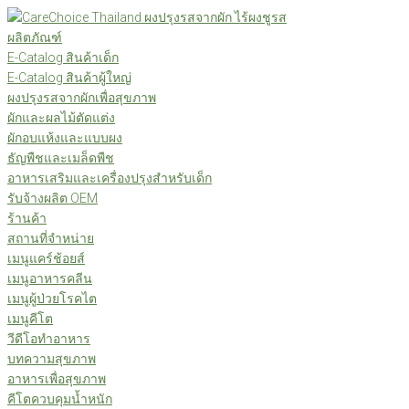
Skip
to
ผลิตภัณฑ์
content
E-Catalog สินค้าเด็ก
E-Catalog สินค้าผู้ใหญ่
ผงปรุงรสจากผักเพื่อสุขภาพ
ผักและผลไม้ตัดแต่ง
ผักอบแห้งและแบบผง
ธัญพืชและเมล็ดพืช
อาหารเสริมและเครื่องปรุงสำหรับเด็ก
รับจ้างผลิต OEM
ร้านค้า
สถานที่จำหน่าย
เมนูแคร์ช้อยส์
เมนูอาหารคลีน
เมนูผู้ป่วยโรคไต
เมนูคีโต
วีดีโอทำอาหาร
บทความสุขภาพ
อาหารเพื่อสุขภาพ
คีโตควบคุมน้ำหนัก