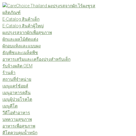
Skip
to
ผลิตภัณฑ์
content
E-Catalog สินค้าเด็ก
E-Catalog สินค้าผู้ใหญ่
ผงปรุงรสจากผักเพื่อสุขภาพ
ผักและผลไม้ตัดแต่ง
ผักอบแห้งและแบบผง
ธัญพืชและเมล็ดพืช
อาหารเสริมและเครื่องปรุงสำหรับเด็ก
รับจ้างผลิต OEM
ร้านค้า
สถานที่จำหน่าย
เมนูแคร์ช้อยส์
เมนูอาหารคลีน
เมนูผู้ป่วยโรคไต
เมนูคีโต
วีดีโอทำอาหาร
บทความสุขภาพ
อาหารเพื่อสุขภาพ
คีโตควบคุมน้ำหนัก