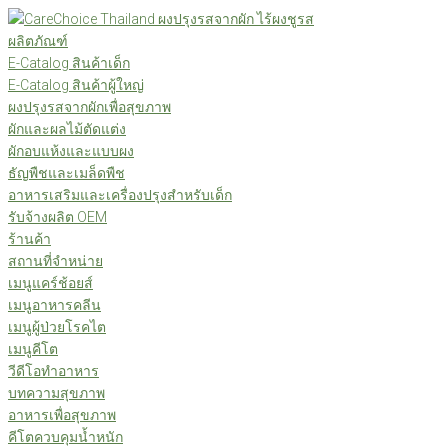
Skip
to
ผลิตภัณฑ์
content
E-Catalog สินค้าเด็ก
E-Catalog สินค้าผู้ใหญ่
ผงปรุงรสจากผักเพื่อสุขภาพ
ผักและผลไม้ตัดแต่ง
ผักอบแห้งและแบบผง
ธัญพืชและเมล็ดพืช
อาหารเสริมและเครื่องปรุงสำหรับเด็ก
รับจ้างผลิต OEM
ร้านค้า
สถานที่จำหน่าย
เมนูแคร์ช้อยส์
เมนูอาหารคลีน
เมนูผู้ป่วยโรคไต
เมนูคีโต
วีดีโอทำอาหาร
บทความสุขภาพ
อาหารเพื่อสุขภาพ
คีโตควบคุมน้ำหนัก