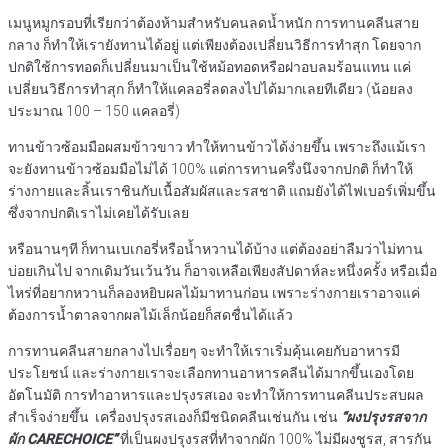
เมนูหมูกรอบที่เรียกว่าต้องห้ามสำหรับคนลดน้ำหนัก การทานคลีนสาย
กลาง ก็ทำให้เรายังทานได้อยู่ แต่เพียงต้องเปลี่ยนวิธีการทำสุก โดยจาก
ปกติใช้การทอดก็เปลี่ยนมาเป็นใช้หม้อทอดหรือฝาอบลมร้อนแทน แค่
เปลี่ยนวิธีการทำสุก ก็ทำให้แคลอรี่ลดลงไปได้มากเลยทีเดียว (น้อยลง
ประมาณ 100 – 150 แคลอรี่)
ทานข้าวซ้อมมือผสมข้าวขาว ทำให้ทานข้าวได้ง่ายขึ้น เพราะถึงแม้เรา
จะยังทานข้าวซ้อมมือไม่ได้ 100% แต่การทานครึ่งนึงจากปกติ ก็ทำให้
ร่างกายและลิ้นเราชินกับเนื้อสัมผัสและรสชาติ แถมยังได้ไฟเบอร์เพิ่มขึ้น
ซึ่งจากปกติเราไม่เคยได้รับเลย
หรือนานๆที ก็ทานเบเกอรี่หรือน้ำหวานได้บ้าง แต่ต้องอย่าลืมว่าไม่ทาน
บ่อยเกินไป จากเดิมวันเว้นวัน ก็อาจเหลือเพียงสัปดาห์ละหนึ่งครั้ง หรือเมื่อ
ไหร่ที่อยากหวานก็ลองหยิบผลไม้มาทานก่อน เพราะร่างกายเราอาจแค่
ต้องการน้ำตาลจากผลไม้เล็กน้อยก็สดชื่นได้แล้ว
การทานคลีนสายกลางไปเรื่อยๆ จะทำให้เราเริ่มคุ้นเคยกับอาหารมี
ประโยชน์ และร่างกายเราจะเลือกทานอาหารคลีนได้มากขึ้นเองโดย
อัตโนมัติ การทำอาหารและปรุงรสเอง จะทำให้การทานคลีนประสบผล
สำเร็จง่ายขึ้น เครื่องปรุงรสเองก็มีชนิดคลีนเช่นกัน เช่น
“ผงปรุงรสจาก
ผัก CARECHOICE”
ที่เป็นผงปรุงรสที่ทำจากผัก 100% ไม่มีผงชูรส, สารกัน