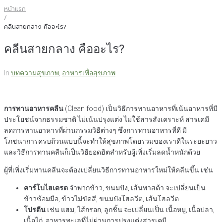
หน้าแรก
/
คลีนสายกลาง คืออะไร?
คลีนสายกลาง คืออะไร?
In
บทความสุขภาพ
,
อาหารเพื่อสุขภาพ
การทานอาหารคลีน
(Clean food) เป็นวิธีการทานอาหารที่เน้นอาหารที่มี
ประโยชน์จากธรรมชาติ ไม่เน้นปรุงแต่ง ไม่ใช้สารสังเคราะห์ สารเคมี
ลดการทานอาหารที่ผ่านกรรมวิธีต่างๆ ซึ่งการทานอาหารที่ดี มี
โภชนาการครบถ้วนแบบนี้จะทำให้สุขภาพโดยรวมของเราดีในระยะยาว
และวิธีการทานคลีนก็เป็นวิธียอดฮิตสำหรับผู้เพิ่งเริ่มลดน้ำหนักด้วย
ผู้ที่เพิ่งเริ่มทานคลีนจะต้องเปลี่ยนวิธีการทานอาหารใหม่ให้คลีนขึ้น เช่น
คาร์โบไฮเดรต
จำพวกข้าว, ขนมปัง, เส้นพาสต้า จะเปลี่ยนเป็น
ข้าวซ้อมมือ, ข้าวไม่ขัดสี, ขนมปังโฮลวีต, เส้นโฮลวีต
โปรตีน
เช่น แฮม, ไส้กรอก, ลูกชิ้น จะเปลี่ยนเป็น เนื้อหมู, เนื้อปลา,
เนื้อไก่, อาหารทะเลที่ไม่ผ่านการปรุงแต่งสารเคมี