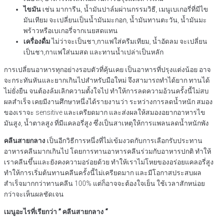
ไขมัน
เช่น มาการีน, น้ำมันปาล์มผ่านกรรมวิธี, เมนูเบเกอรี่ที่มีไข
มันเทียม จะเปลี่ยนเป็นน้ำมันมะกอก, น้ำมันทานตะวัน, น้ำมันมะ
พร้าวหรือเบเกอรี่จากเนยสดแทน
เครื่องดื่ม
ไม่ว่าจะเป็นชา,กาแฟใส่ครีมเทียม, น้ำอัดลม จะเปลี่ยน
เป็นชา,กาแฟใส่นมสด และทานน้ำเปล่าเป็นหลัก
การเปลี่ยนอาหารทุกอย่างรอบตัวที่คุ้นเคย เป็นอาหารที่ปรุงแต่งน้อย อาจ
จะกระทันหันและยากเกินไปสำหรับมือใหม่ จึงสามารถทำได้ยาก ทานได้
ไม่ยั่งยืน จนต้องล้มเลิกความตั้งใจไป ทำให้การลดความอ้วนครั้งนี้ไม่สบ
ผลสำเร็จ เคยมีงานศึกษาหนึ่งได้รายงานว่า ระหว่างการลดน้ำหนัก สมอง
ของเราจะ sensitive และเครียดมาก และส่งผลให้สมองอยากอาหารไข
มันสูง, น้ำตาลสูง ที่มีแคลอรี่สูง ซึ่งเป็นสาเหตุให้การแพลนลดน้ำหนักพัง
คลีนสายกลาง
เป็นอีกวิธีการหนึ่งที่ไม่เข้มงวดกับการเลือกรับประทาน
อาหารคลีนมากเกินไป โดยการทานอาหารคลีนร่วมกับอาหารปกติ ทำให้
เราคลีนขึ้นและยังคงความอร่อยด้วย ทำให้เราไม่โหยของอร่อยแคลอรี่สูง
ทำให้การเริ่มต้นทานคลีนครั้งนี้ไม่เครียดมาก และมีโอกาสประสบผล
สำเร็จมากกว่าทานคลีน 100% แต่ก็อาจจะต้องใจเย็น ใช้เวลาสักหน่อย
กว่าจะเห็นผลชัดเจน
เมนูอะไรที่เรียกว่า ” คลีนสายกลาง “