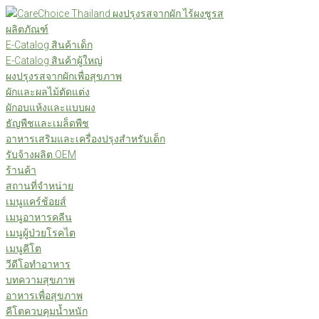
Skip
to
ผลิตภัณฑ์
content
E-Catalog สินค้าเด็ก
E-Catalog สินค้าผู้ใหญ่
ผงปรุงรสจากผักเพื่อสุขภาพ
ผักและผลไม้ตัดแต่ง
ผักอบแห้งและแบบผง
ธัญพืชและเมล็ดพืช
อาหารเสริมและเครื่องปรุงสำหรับเด็ก
รับจ้างผลิต OEM
ร้านค้า
สถานที่จำหน่าย
เมนูแคร์ช้อยส์
เมนูอาหารคลีน
เมนูผู้ป่วยโรคไต
เมนูคีโต
วีดีโอทำอาหาร
บทความสุขภาพ
อาหารเพื่อสุขภาพ
คีโตควบคุมน้ำหนัก