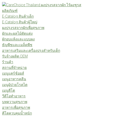
Skip
to
ผลิตภัณฑ์
content
E-Catalog สินค้าเด็ก
E-Catalog สินค้าผู้ใหญ่
ผงปรุงรสจากผักเพื่อสุขภาพ
ผักและผลไม้ตัดแต่ง
ผักอบแห้งและแบบผง
ธัญพืชและเมล็ดพืช
อาหารเสริมและเครื่องปรุงสำหรับเด็ก
รับจ้างผลิต OEM
ร้านค้า
สถานที่จำหน่าย
เมนูแคร์ช้อยส์
เมนูอาหารคลีน
เมนูผู้ป่วยโรคไต
เมนูคีโต
วีดีโอทำอาหาร
บทความสุขภาพ
อาหารเพื่อสุขภาพ
คีโตควบคุมน้ำหนัก