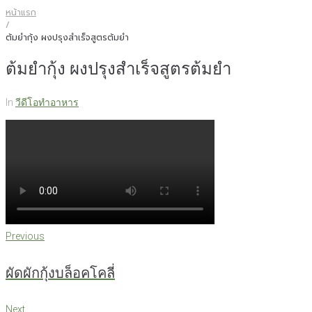
หน้าแรก
/
ต้มยำกุ้ง ผงปรุงสำเร็จสูตรต้มยำ
ต้มยำกุ้ง ผงปรุงสำเร็จสูตรต้มยำ
In
วีดีโอทำอาหาร
แนะแนว
Previous
Previous
เรื่อง
ผัดผักกุ้งบล็อคโคลี่
Next
Next